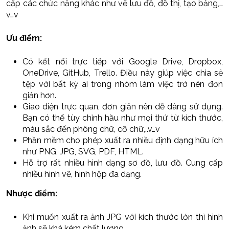
cấp các chức năng khác như vẽ lưu đồ, đồ thị, tạo bảng,…
v…v
Ưu điểm:
Có kết nối trực tiếp với Google Drive, Dropbox,
OneDrive, GitHub, Trello. Điều này giúp việc chia sẻ
tệp với bất kỳ ai trong nhóm làm việc trở nên đơn
giản hơn.
Giao diện trực quan, đơn giản nên dễ dàng sử dụng.
Bạn có thể tùy chỉnh hầu như mọi thứ từ kích thước,
màu sắc đến phông chữ, cỡ chữ,..v…v
Phần mềm cho phép xuất ra nhiều định dạng hữu ích
như PNG, JPG, SVG, PDF, HTML.
Hỗ trợ rất nhiều hình dạng sơ đồ, lưu đồ. Cung cấp
nhiều hình vẽ, hình hộp đa dạng.
Nhược điểm:
Khi muốn xuất ra ảnh JPG với kích thước lớn thì hình
ảnh sẽ khá kém chất lượng.