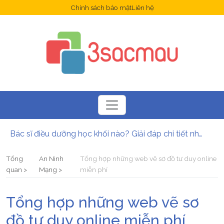
Chính sách bảo mật
Liên hệ
Bác sĩ điều dưỡng học khối nào? Giải đáp chi tiết nhất
Ứng dụng là gì? Những lợi ích mà ứng dụng mang lại?
Ứng dụng Opera là gì? Hướng dẫn cách tải và cài đặt Opera
Tổng
An Ninh
Tổng hợp những web vẽ sơ đồ tư duy online
6 ứng dụng sạc pin nhanh cho điện thoại tốt nhất năm 2025
quan
Mạng
miễn phí
Hướng dẫn tải và cài đặt ứng dụng Onme nhanh nhất
Ngành Dược có xét học bạ không? Điều kiện và hình thức xét tuyển mới nhất
Tổng hợp những web vẽ sơ
đồ tư duy online miễn phí