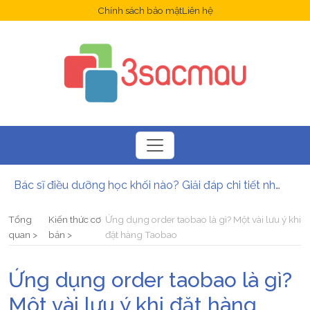
Chính sách bảo mật
Liên hệ
Bác sĩ điều dưỡng học khối nào? Giải đáp chi tiết nhất
Ứng dụng là gì? Những lợi ích mà ứng dụng mang lại?
Ứng dụng Opera là gì? Hướng dẫn cách tải và cài đặt Opera
Tổng
Kiến thức cơ
Ứng dụng order taobao là gì? Một vài lưu ý khi
6 ứng dụng sạc pin nhanh cho điện thoại tốt nhất năm 2025
quan
bản
đặt hàng Taobao
Hướng dẫn tải và cài đặt ứng dụng Onme nhanh nhất
Ngành Dược có xét học bạ không? Điều kiện và hình thức xét tuyển mới nhất
Ứng dụng order taobao là gì?
Một vài lưu ý khi đặt hàng