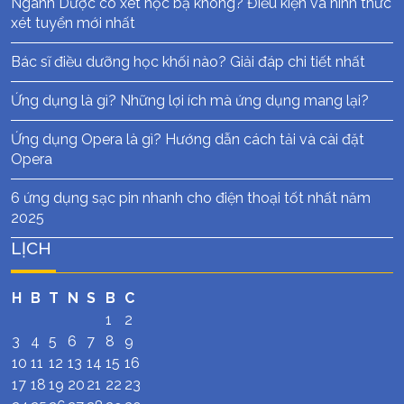
Ngành Dược có xét học bạ không? Điều kiện và hình thức
xét tuyển mới nhất
Bác sĩ điều dưỡng học khối nào? Giải đáp chi tiết nhất
Ứng dụng là gì? Những lợi ích mà ứng dụng mang lại?
Ứng dụng Opera là gì? Hướng dẫn cách tải và cài đặt
Opera
6 ứng dụng sạc pin nhanh cho điện thoại tốt nhất năm
2025
LỊCH
H
B
T
N
S
B
C
1
2
3
4
5
6
7
8
9
10
11
12
13
14
15
16
17
18
19
20
21
22
23