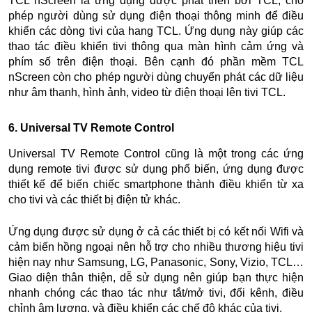
TCL nScreen là ứng dụng được phát triển bởi TCL, cho
phép người dùng sử dụng điện thoại thông minh để điều
khiển các dòng tivi của hang TCL. Ứng dụng này giúp các
thao tác điều khiển tivi thông qua màn hình cảm ứng và
phím số trên điện thoại. Bên cạnh đó phần mềm TCL
nScreen còn cho phép người dùng chuyển phát các dữ liệu
như âm thanh, hình ảnh, video từ điện thoại lên tivi TCL.
6. Universal TV Remote Control
Universal TV Remote Control cũng là một trong các ứng
dụng remote tivi được sử dụng phổ biến, ứng dụng được
thiết kế để biến chiếc smartphone thành điều khiển từ xa
cho tivi và các thiết bị điện tử khác.
Ứng dụng được sử dụng ở cả các thiết bị có kết nối Wifi và
cảm biến hồng ngoại nên hỗ trợ cho nhiều thương hiệu tivi
hiện nay như Samsung, LG, Panasonic, Sony, Vizio, TCL…
Giao diện thân thiện, dễ sử dụng nên giúp bạn thực hiện
nhanh chóng các thao tác như tắt/mở tivi, đổi kênh, điều
chỉnh âm lượng, và điều khiển các chế độ khác của tivi.