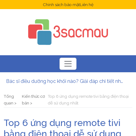
Chính sách bảo mật
Liên hệ
Bác sĩ điều dưỡng học khối nào? Giải đáp chi tiết nhất
Ứng dụng là gì? Những lợi ích mà ứng dụng mang lại?
Ứng dụng Opera là gì? Hướng dẫn cách tải và cài đặt Opera
Tổng
Kiến thức cơ
Top 6 ứng dụng remote tivi bằng điện thoại
6 ứng dụng sạc pin nhanh cho điện thoại tốt nhất năm 2025
quan
bản
dễ sử dụng nhất
Hướng dẫn tải và cài đặt ứng dụng Onme nhanh nhất
Ngành Dược có xét học bạ không? Điều kiện và hình thức xét tuyển mới nhất
Top 6 ứng dụng remote tivi
bằng điện thoại dễ sử dụng