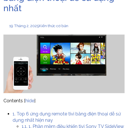
nhất
19 Tháng 2, 2025
Kiến thức cơ bản
Contents
[
hide
]
1.
Top 6 ứng dụng remote tivi bằng điện thoại dễ sử
dụng nhất hiện nay
1.1.
1. Phần mềm điều khiển tivi Sony TV SideView