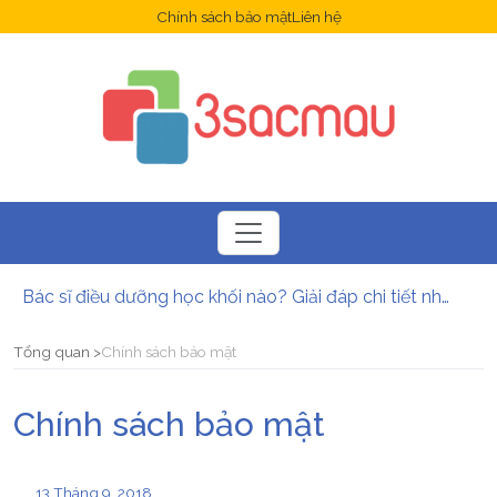
Chính sách bảo mật
Liên hệ
Bác sĩ điều dưỡng học khối nào? Giải đáp chi tiết nhất
Ứng dụng là gì? Những lợi ích mà ứng dụng mang lại?
Ứng dụng Opera là gì? Hướng dẫn cách tải và cài đặt Opera
Tổng quan
Chính sách bảo mật
6 ứng dụng sạc pin nhanh cho điện thoại tốt nhất năm 2025
Hướng dẫn tải và cài đặt ứng dụng Onme nhanh nhất
Chính sách bảo mật
Ngành Dược có xét học bạ không? Điều kiện và hình thức xét tuyển mới nhất
13 Tháng 9, 2018