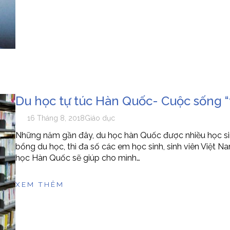
Du học tự túc Hàn Quốc- Cuộc sống “
16 Tháng 8, 2018
Giáo dục
Những năm gần đây, du học hàn Quốc được nhiều học sin
bổng du học, thì đa số các em học sinh, sinh viên Việt N
học Hàn Quốc sẽ giúp cho mình…
XEM THÊM