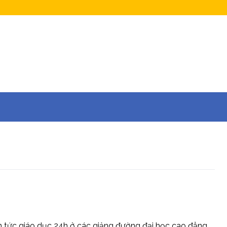
tin tức giáo dục 24h ở các giảng đường đại học cao đẳng