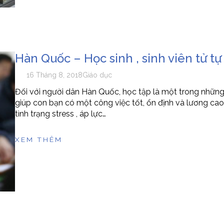
Hàn Quốc – Học sinh , sinh viên tử tự 
16 Tháng 8, 2018
Giáo dục
Đối với người dân Hàn Quốc, học tập là một trong những
giúp con bạn có một công việc tốt, ổn định và lương ca
tình trạng stress , áp lực…
XEM THÊM