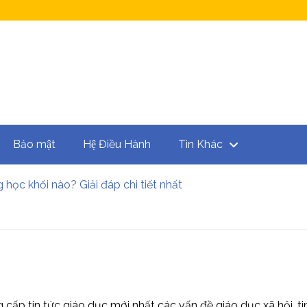
Bảo mật
Hệ Điều Hành
Tin Khác
 học khối nào? Giải đáp chi tiết nhất
 Những lợi ích mà ứng dụng mang lại?
là gì? Hướng dẫn cách tải và cài đặt Opera
pin nhanh cho điện thoại tốt nhất năm 2025
và cài đặt ứng dụng Onme nhanh nhất
ét học bạ không? Điều kiện và hình thức xét tuyển mới nhất
 cấp tin tức giáo dục mới nhất các vấn đề giáo dục xã hội, 