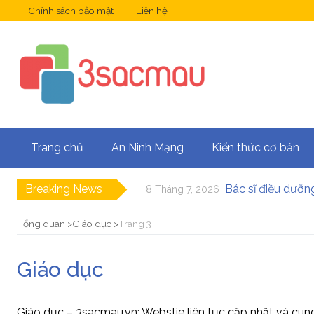
Chính sách bảo mật
Liên hệ
Trang chủ
An Ninh Mạng
Kiến thức cơ bản
Breaking News
Bác sĩ điều dưỡng
8 Tháng 7, 2026
Ứng dụng là gì?
20 Tháng 2, 2025
Ứng dụng Opera 
20 Tháng 2, 2025
Tổng quan
Giáo dục
Trang 3
6 ứng dụng sạc 
20 Tháng 2, 2025
Hướng dẫn tải 
20 Tháng 2, 2025
Giáo dục
Ngành Dược có x
21 Tháng 7, 2026
Giáo dục – 3sacmau.vn: Webstie liên tục cập nhật và cung