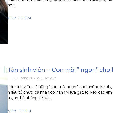
học…
XEM THÊM
Tân sinh viên – Con mồi ” ngon” cho 
16 Tháng 8, 2018
Giáo dục
Tân sinh viên – Những “con mồi ngon ” cho những kẻ ph
nhiều tổ chức, cá nhân có hành vi lừa gạt, lôi kéo các e
mạnh. Là những kẻ lừa…
XEM THÊM