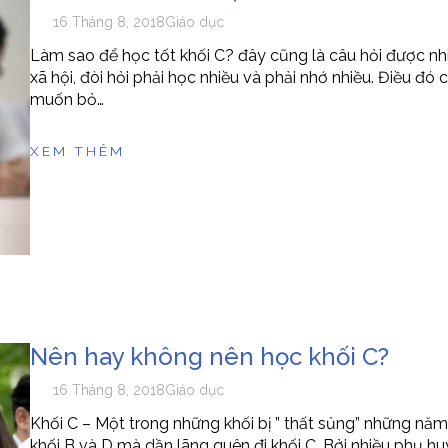
16 Tháng 8, 2018
Giáo dục
Làm sao để học tốt khối C? đây cũng là câu hỏi được nh
xã hội, đòi hỏi phải học nhiều và phải nhớ nhiều. Điều đ
muốn bỏ…
XEM THÊM
Nên hay không nên học khối C?
16 Tháng 8, 2018
Giáo dục
Khối C – Một trong những khối bị ” thất sủng” những nă
khối B và D mà dần lãng quên đi khối C. Bởi nhiều phụ huy