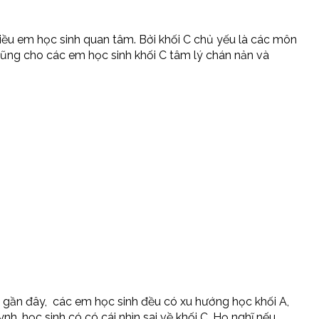
iều em học sinh quan tâm. Bởi khối C chủ yếu là các môn
ó cũng cho các em học sinh khối C tâm lý chán nản và
m gần đây, các em học sinh đều có xu hướng học khối A,
nh, học sinh có có cái nhìn sai về khối C. Họ nghĩ nếu